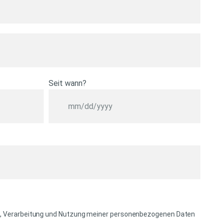
Seit wann?
M
M
S
c
h
r
ä
g
s
g, Verarbeitung und Nutzung meiner personenbezogenen Daten