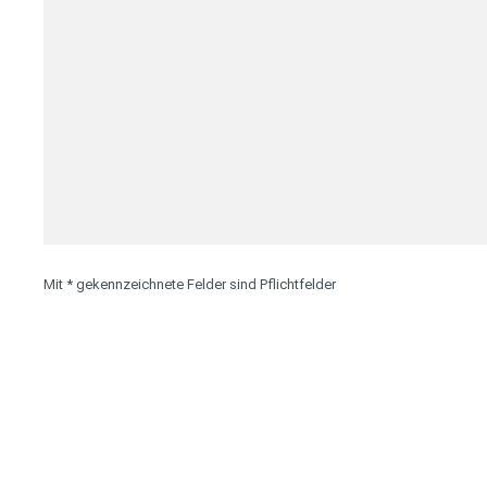
e
N
a
c
h
r
i
c
h
t
Mit * gekennzeichnete Felder sind Pflichtfelder