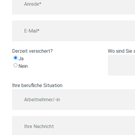
n
r
e
E
d
-
e
M
a
Derzeit versichert?
Wo sind Sie 
i
Ja
l
Nein
Ihre berufliche Situation
I
h
r