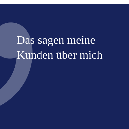
h
J
J
J
J
Das sagen meine
Kunden über mich