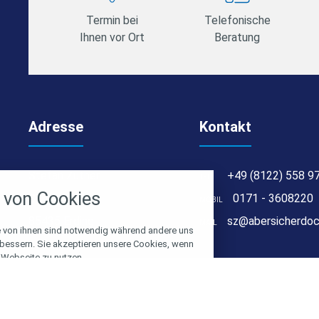
Termin bei
Telefonische
Ihnen vor Ort
Beratung
Adresse
Kontakt
stellungen
Stefan Zuther
+49 (8122) 558 9
TEL
rwendeten Cookies und Skripte. Sie haben die
von Cookies
u akzeptieren oder zu blockieren.
St. Paul 45
0171 - 3608220
MOBIL
85435 Erding
sz@abersicherdoc
MAIL
Notwendig
e von ihnen sind notwendig während andere uns
rbessern. Sie akzeptieren unsere Cookies, wenn
 Webseite zu nutzen.
Performance
© 2026 Versicherungsmakler - abersicherdoch.info
Marketing
gen
Alle Cookies akzeptieren
Name