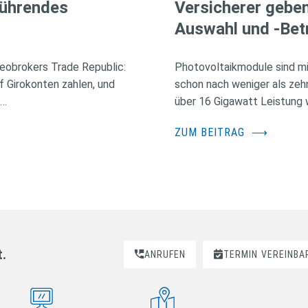
führendes
Versicherer geben
Auswahl und -Bet
eobrokers Trade Republic:
Photovoltaikmodule sind mi
f Girokonten zahlen, und
schon nach weniger als zehn
 …
über 16 Gigawatt Leistung 
ZUM BEITRAG
⟶
t.
ANRUFEN
TERMIN
VEREINBA