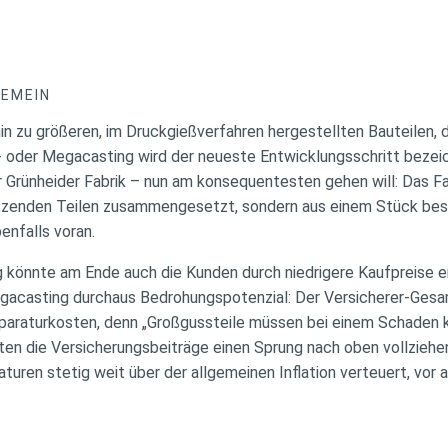
GEMEIN
n zu größeren, im Druckgießverfahren hergestellten Bauteilen, 
- oder Megacasting wird der neueste Entwicklungsschritt bezei
er Grünheider Fabrik – nun am konsequentesten gehen will: Das Fa
utzenden Teilen zusammengesetzt, sondern aus einem Stück bes
enfalls voran.
g könnte am Ende auch die Kunden durch niedrigere Kaufpreise er
igacasting durchaus Bedrohungspotenzial: Der Versicherer-Gesa
eparaturkosten, denn „Großgussteile müssen bei einem Schaden 
en die Versicherungsbeiträge einen Sprung nach oben vollziehen
turen stetig weit über der allgemeinen Inflation verteuert, vor